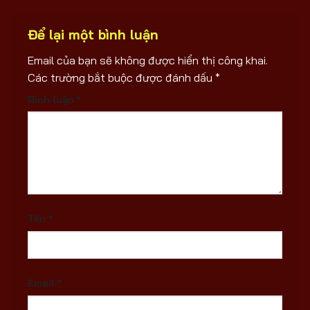
Để lại một bình luận
Email của bạn sẽ không được hiển thị công khai.
Các trường bắt buộc được đánh dấu
*
Bình luận
*
Tên
*
Email
*