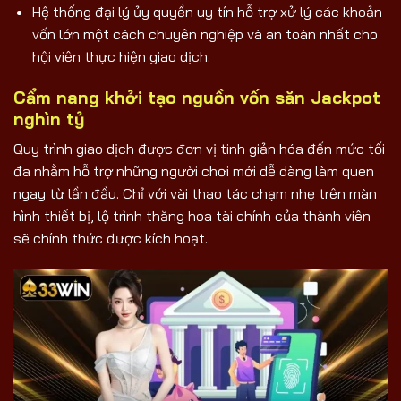
Hệ thống đại lý ủy quyền uy tín hỗ trợ xử lý các khoản
vốn lớn một cách chuyên nghiệp và an toàn nhất cho
hội viên thực hiện giao dịch.
Cẩm nang khởi tạo nguồn vốn săn Jackpot
nghìn tỷ
Quy trình giao dịch được đơn vị tinh giản hóa đến mức tối
đa nhằm hỗ trợ những người chơi mới dễ dàng làm quen
ngay từ lần đầu. Chỉ với vài thao tác chạm nhẹ trên màn
hình thiết bị, lộ trình thăng hoa tài chính của thành viên
sẽ chính thức được kích hoạt.