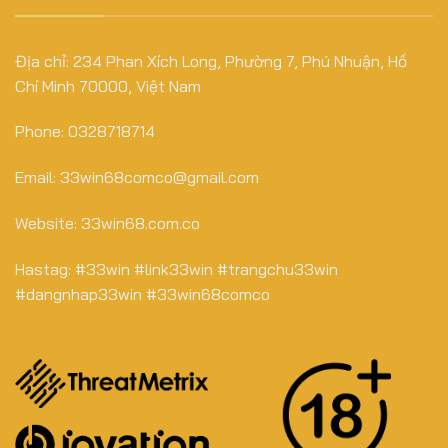
Địa chỉ: 234 Phan Xích Long, Phường 7, Phú Nhuận, Hồ
Chí Minh 70000, Việt Nam
Phone: 0328718714
Email:
33win68comco@gmail.com
Website:
33win68.com.co
Hastag: #33win #link33win #trangchu33win
#dangnhap33win #33win68comco