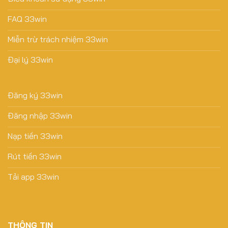
FAQ 33win
Miễn trừ trách nhiệm 33win
Đại lý 33win
Đăng ký 33win
Đăng nhập 33win
Nạp tiền 33win
Rút tiền 33win
Tải app 33win
THÔNG TIN