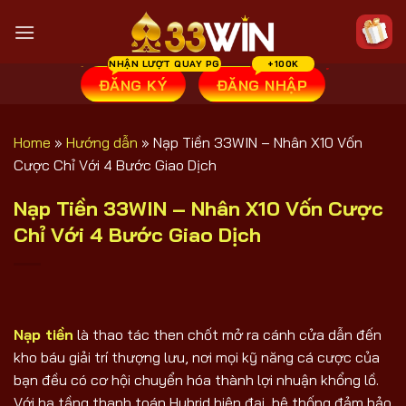
Skip
to
content
ĐĂNG KÝ
ĐĂNG NHẬP
Home
»
Hướng dẫn
»
Nạp Tiền 33WIN – Nhân X10 Vốn
Cược Chỉ Với 4 Bước Giao Dịch
Nạp Tiền 33WIN – Nhân X10 Vốn Cược
Chỉ Với 4 Bước Giao Dịch
Nạp tiền
là thao tác then chốt mở ra cánh cửa dẫn đến
kho báu giải trí thượng lưu, nơi mọi kỹ năng cá cược của
bạn đều có cơ hội chuyển hóa thành lợi nhuận khổng lồ.
Với hạ tầng thanh toán Hybrid hiện đại, hệ thống đảm bảo