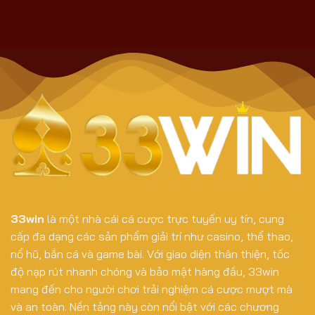
33win
là một nhà cái cá cược trực tuyến uy tín, cung
cấp đa dạng các sản phẩm giải trí như casino, thể thao,
nổ hũ, bắn cá và game bài. Với giao diện thân thiện, tốc
độ nạp rút nhanh chóng và bảo mật hàng đầu, 33win
mang đến cho người chơi trải nghiệm cá cược mượt mà
và an toàn. Nền tảng này còn nổi bật với các chương