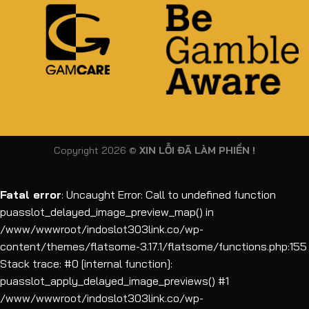
Copyright 2026 ©
XIN LỖI ĐÃ LÀM PHIỀN !
Fatal error
: Uncaught Error: Call to undefined function
puasslot_delayed_image_preview_map() in
/www/wwwroot/indoslot303link.co/wp-
content/themes/flatsome-3.17.1/flatsome/functions.php:155
Stack trace: #0 [internal function]:
puasslot_apply_delayed_image_previews() #1
/www/wwwroot/indoslot303link.co/wp-