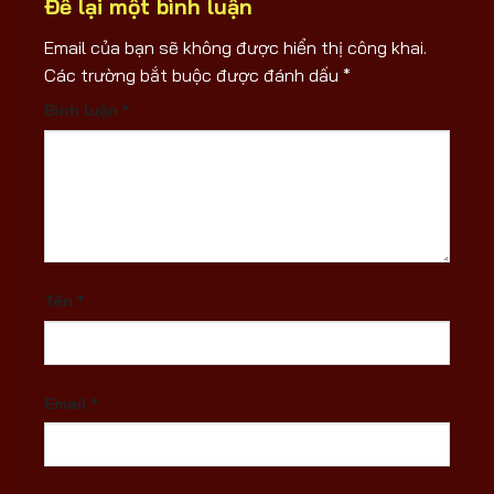
Để lại một bình luận
Email của bạn sẽ không được hiển thị công khai.
Các trường bắt buộc được đánh dấu
*
Bình luận
*
Tên
*
Email
*