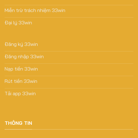
Miễn trừ trách nhiệm 33win
Đại lý 33win
Đăng ký 33win
Đăng nhập 33win
Nạp tiền 33win
Rút tiền 33win
Tải app 33win
THÔNG TIN