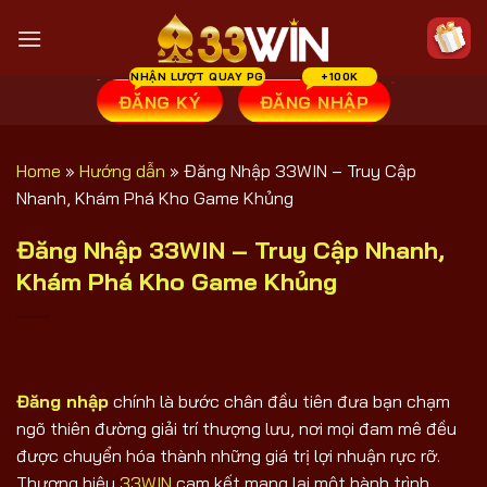
Skip
to
content
ĐĂNG KÝ
ĐĂNG NHẬP
Home
»
Hướng dẫn
»
Đăng Nhập 33WIN – Truy Cập
Nhanh, Khám Phá Kho Game Khủng
Đăng Nhập 33WIN – Truy Cập Nhanh,
Khám Phá Kho Game Khủng
Đăng nhập
chính là bước chân đầu tiên đưa bạn chạm
ngõ thiên đường giải trí thượng lưu, nơi mọi đam mê đều
được chuyển hóa thành những giá trị lợi nhuận rực rỡ.
Thương hiệu
33WIN
cam kết mang lại một hành trình