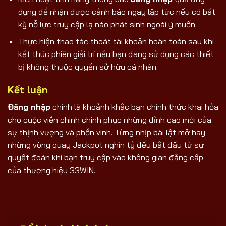
dụng để nhận được cảnh báo ngay lập tức nếu có bất
kỳ nỗ lực truy cập lạ nào phát sinh ngoài ý muốn.
Thực hiện thao tác thoát tài khoản hoàn toàn sau khi
kết thúc phiên giải trí nếu bạn đang sử dụng các thiết
bị không thuộc quyền sở hữu cá nhân.
Kết luận
Đăng nhập
chính là khoảnh khắc bạn chính thức khai hỏa
cho cuộc viễn chinh chinh phục những đỉnh cao mới của
sự thịnh vượng và phồn vinh. Từng nhịp bài lật mở hay
những vòng quay Jackpot nghìn tỷ đều bắt đầu từ sự
quyết đoán khi bạn truy cập vào không gian đẳng cấp
của thương hiệu 33WIN.