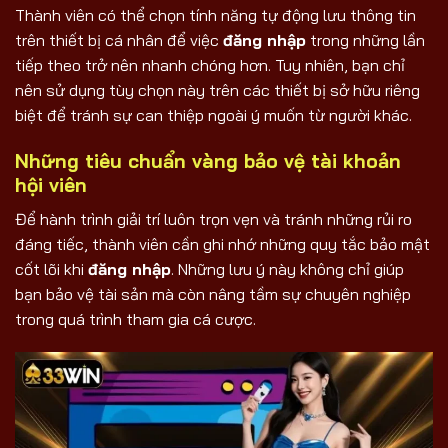
Thành viên có thể chọn tính năng tự động lưu thông tin
trên thiết bị cá nhân để việc
đăng nhập
trong những lần
tiếp theo trở nên nhanh chóng hơn. Tuy nhiên, bạn chỉ
nên sử dụng tùy chọn này trên các thiết bị sở hữu riêng
biệt để tránh sự can thiệp ngoài ý muốn từ người khác.
Những tiêu chuẩn vàng bảo vệ tài khoản
hội viên
Để hành trình giải trí luôn trọn vẹn và tránh những rủi ro
đáng tiếc, thành viên cần ghi nhớ những quy tắc bảo mật
cốt lõi khi
đăng nhập
. Những lưu ý này không chỉ giúp
bạn bảo vệ tài sản mà còn nâng tầm sự chuyên nghiệp
trong quá trình tham gia cá cược.