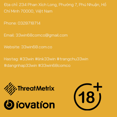
Địa chỉ: 234 Phan Xích Long, Phường 7, Phú Nhuận, Hồ
Chí Minh 70000, Việt Nam
Phone: 0328718714
Email:
33win68comco@gmail.com
Website:
33win68.com.co
Hastag: #33win #link33win #trangchu33win
#dangnhap33win #33win68comco