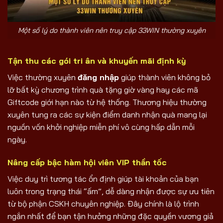
Một số lý do thành viên nên truy cập 33WIN thường xuyên
Tận thu các gói tri ân và khuyến mãi định kỳ
Việc thường xuyên
đăng nhập
giúp thành viên không bỏ
lỡ bất kỳ chương trình quà tặng giờ vàng hay các mã
Giftcode giới hạn nào từ hệ thống. Thương hiệu thường
xuyên tung ra các sự kiện điểm danh nhận quà mang lại
nguồn vốn khởi nghiệp miễn phí vô cùng hấp dẫn mỗi
ngày.
Nâng cấp bậc hàm hội viên VIP thần tốc
Việc duy trì tương tác ổn định giúp tài khoản của bạn
luôn trong trạng thái “ấm”, dễ dàng nhận được sự ưu tiên
từ bộ phận CSKH chuyên nghiệp. Đây chính là lộ trình
ngắn nhất để bạn tận hưởng những đặc quyền vương giả