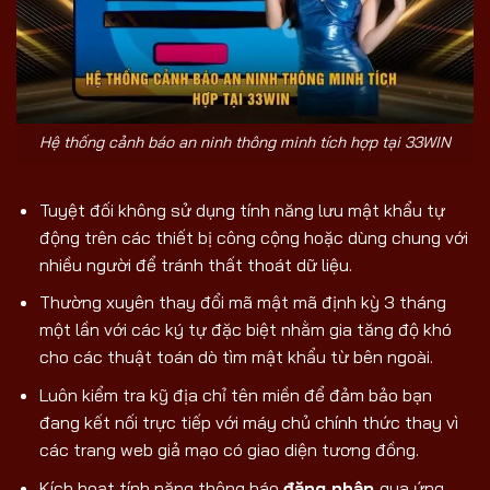
Hệ thống cảnh báo an ninh thông minh tích hợp tại 33WIN
Tuyệt đối không sử dụng tính năng lưu mật khẩu tự
động trên các thiết bị công cộng hoặc dùng chung với
nhiều người để tránh thất thoát dữ liệu.
Thường xuyên thay đổi mã mật mã định kỳ 3 tháng
một lần với các ký tự đặc biệt nhằm gia tăng độ khó
cho các thuật toán dò tìm mật khẩu từ bên ngoài.
Luôn kiểm tra kỹ địa chỉ tên miền để đảm bảo bạn
đang kết nối trực tiếp với máy chủ chính thức thay vì
các trang web giả mạo có giao diện tương đồng.
Kích hoạt tính năng thông báo
đăng nhập
qua ứng